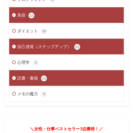
美容
12
ダイエット
10
自己啓発（ステップアップ）
22
心理学
5
読書・書籍
21
メモの魔力
9
＼女性・仕事ベストセラー1位獲得！／