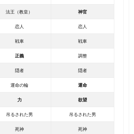
法王（教皇）
神官
恋人
恋人
戦車
戦車
正義
調整
隠者
隠者
運命の輪
運命
力
欲望
吊るされた男
吊るされた男
死神
死神