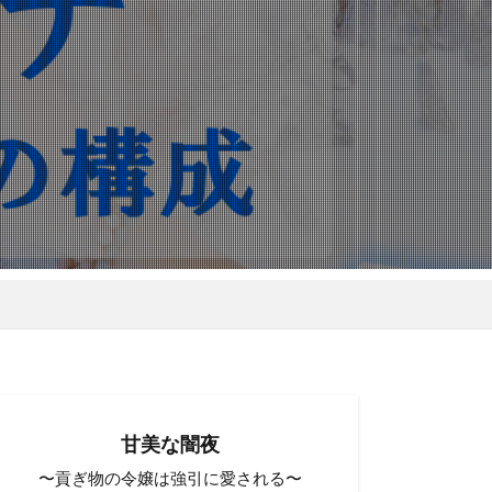
甘美な闇夜
〜貢ぎ物の令嬢は強引に愛される〜