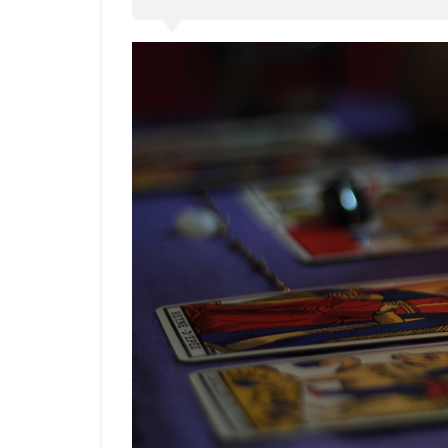
で表
され
るコ
ート
カー
ド
2
大
ア
ル
カ
ナ
と
小
ア
ル
カ
ナ
構