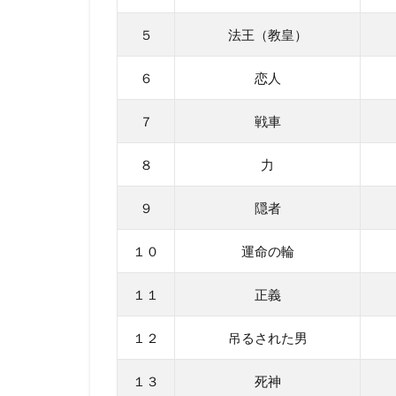
５
法王（教皇）
６
恋人
７
戦車
８
力
９
隠者
１０
運命の輪
１１
正義
１２
吊るされた男
１３
死神