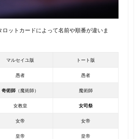
タロットカードによって名前や順番が違いま
マルセイユ版
トート版
愚者
愚者
奇術師
（魔術師）
魔術師
女教皇
女司祭
女帝
女帝
皇帝
皇帝