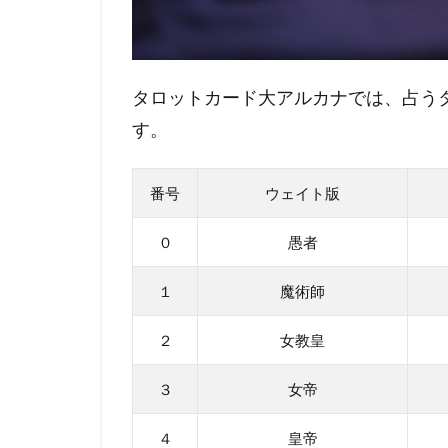
成
の
ま
と
タロットカード大アルカナでは、占う
め
す。
番号
ウェイト版
０
愚者
１
魔術師
２
女教皇
３
女帝
４
皇帝