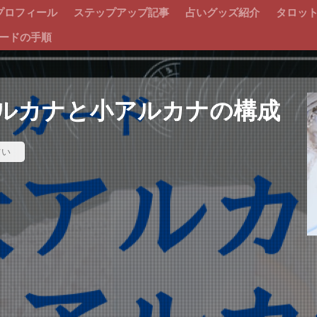
プロフィール
ステップアップ記事
占いグッズ紹介
タロッ
ードの手順
ルカナと小アルカナの構成
占い