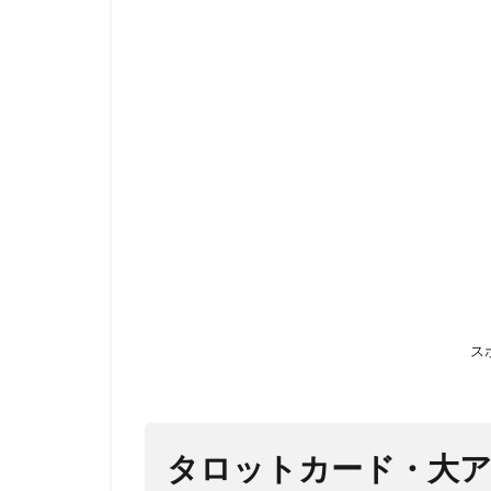
タロ
ット
カー
ド・
大ア
ルカ
ナと
小ア
ルカ
ナの
構成
1.1
小ア
ス
ルカ
ナの
構成
1.2
タロットカード・大
人物