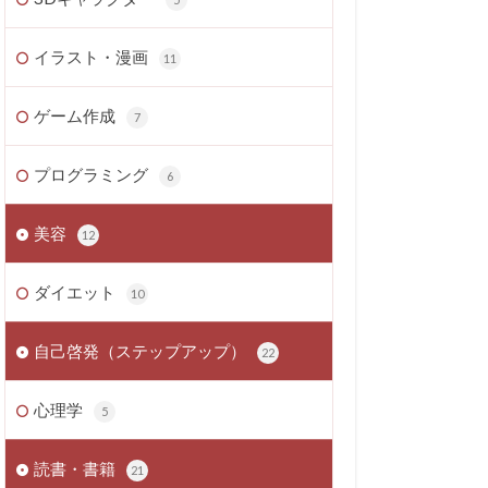
イラスト・漫画
11
ゲーム作成
7
プログラミング
6
美容
12
ダイエット
10
自己啓発（ステップアップ）
22
心理学
5
読書・書籍
21