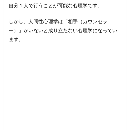
にな
自分１人で行うことが可能な心理学です。
るに
は、
しかし、人間性心理学は「相手（カウンセラ
３つ
の考
ー）」がいないと成り立たない心理学になってい
え方
ます。
が必
要の
まと
め