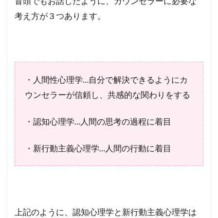
冒頭でもお話したように、カウンセラーに必要な
認知
心理
考え方が３つあります。
学と
は？
1.5
新行
動主
・人間性心理学…自分で解決できるようにカ
義心
ウンセラーが信頼し、共感的な関わりをする
理学
と
は？
・認知心理学…人間の思考の過程に着目
2
人間
・新行動主義心理学…人間の行動に着目
性心
理学
と
は？
カウ
ンセ
上記のように、認知心理学と新行動主義心理学は
ラー