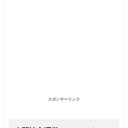
性心
理学
と
は？
カウ
ンセ
ラー
にな
るに
は、
３つ
の考
え方
が必
要
1.1
スポンサーリンク
２人
で作
る人
間性