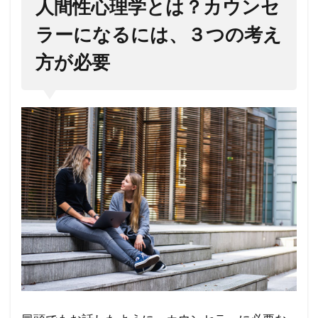
人間性心理学とは？カウンセ
心理
学
ラーになるには、３つの考え
1.2
方が必要
人間
性心
理学
が影
響を
与え
た心
理療
法
1.3
人間
性心
理学
のま
とめ
1.4