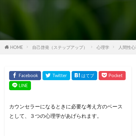
HOME
自己啓発（ステップアップ）
心理学
人間性心
カウンセラーになるときに必要な考え方のベース
として、３つの心理学があげられます。