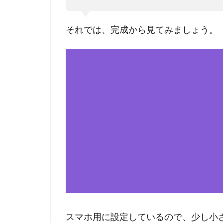
を
作
っ
それでは、完成から見てみましょう。
て
み
よ
う
2.1
必要
な画
像を
準備
する
2.2
プロ
グラ
ミン
グを
スマホ用に設定しているので、少し小