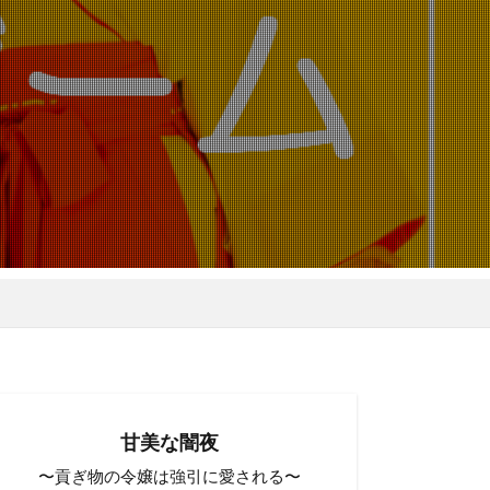
甘美な闇夜
〜貢ぎ物の令嬢は強引に愛される〜