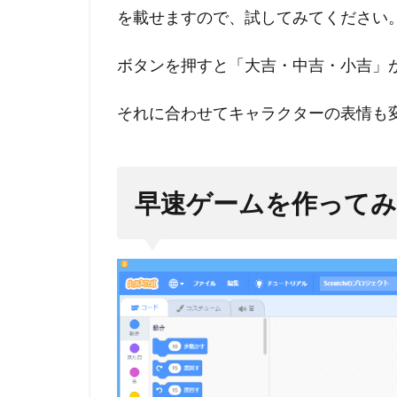
する
を載せますので、試してみてください
2.3
ポチ
ボタンを押すと「大吉・中吉・小吉」
ッと
おみ
それに合わせてキャラクターの表情も
くじ
ゲー
ム完
成！
早速ゲームを作って
3
ス
クラッ
チ簡単
なゲー
ムの作
り方
【おみ
くじ
編】：