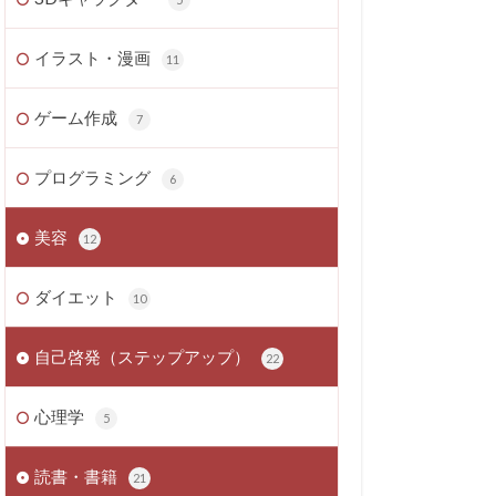
イラスト・漫画
11
ゲーム作成
7
プログラミング
6
美容
12
ダイエット
10
自己啓発（ステップアップ）
22
心理学
5
読書・書籍
21