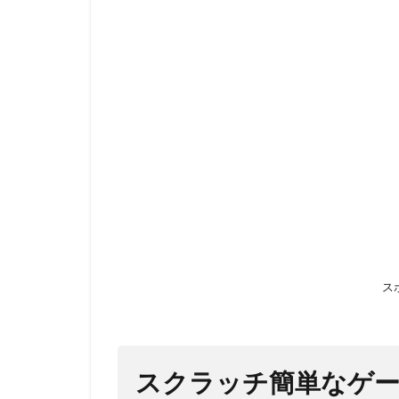
スク
ラッ
チ簡
単な
ゲー
ムの
作り
方
【お
みく
じ
編】
2
ス
早
速
ゲ
ー
スクラッチ簡単なゲ
ム