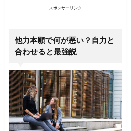
を利
用し
スポンサーリンク
た
1.2
自力
が強
他力本願で何が悪い？自力と
すぎ
合わせると最強説
ると
他力
が入
らな
い
2
他力
本願
で何
が悪
い？
自力
と合