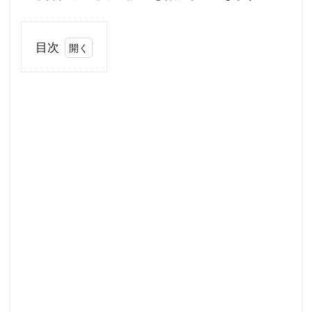
目次
1
他力
本願
で何
が悪
い？
自力
と合
わせ
ると
最強
説
1.1
著名
人も
他力