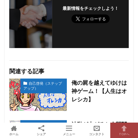
最新情報をチェックしよう！
関連する記事
俺の屍を越えてゆけは
自己啓発（ステップ
アップ）
神ゲーム！【人生はオ
レシカ】
波動が上がると人間関
自己啓発（ステップ
アップ）
係が変わる！？その理
ホーム
シェア
メニュー
コンタクト
TOPへ