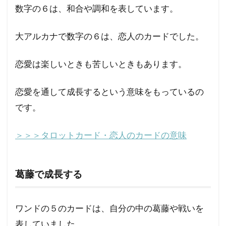
の気
数字の６は、和合や調和を表しています。
持
ち・
恋
大アルカナで数字の６は、恋人のカードでした。
愛・
仕事
恋愛は楽しいときも苦しいときもあります。
2.1
ワン
恋愛を通して成長するという意味をもっているの
ドの
６の
です。
カー
ド 正
＞＞＞タロットカード・恋人のカードの意味
位置
の意
味
葛藤で成長する
2.2
ワン
ドの
ワンドの５のカードは、自分の中の葛藤や戦いを
６の
カー
表していました。