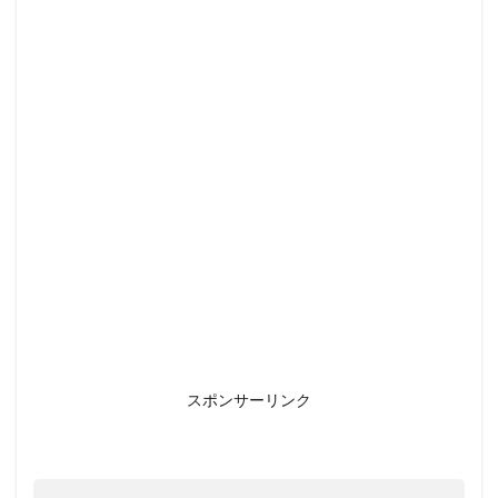
タロ
ット
カー
ド・
ワン
ドの
６の
意味
1.1
ワン
ドの
６と
恋人
のカ
ード
の関
連性
スポンサーリンク
1.2
ワン
ドの