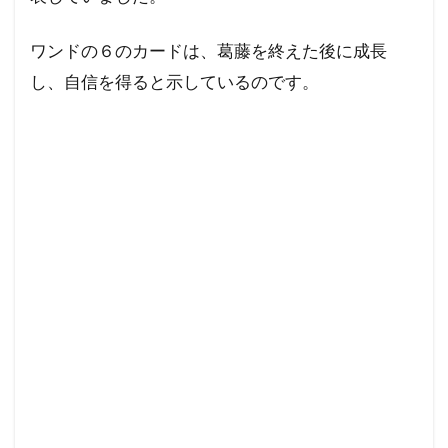
ド 逆
位置
ワンドの６のカードは、葛藤を終えた後に成長
の意
味
し、自信を得ると示しているのです。
3
ワ
ン
ド
の
６
を
も
っ
と
考
え
る
3.1
ワン
ドの