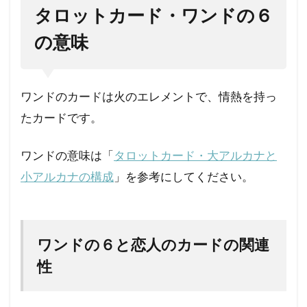
６の
タロットカード・ワンドの６
キー
の意味
ワー
ド
1.3
ワン
ワンドのカードは火のエレメントで、情熱を持っ
ドの
たカードです。
６の
カー
ド・
ワンドの意味は「
タロットカード・大アルカナと
ウェ
小アルカナの構成
」を参考にしてください。
イト
版
2
【ワ
ワンドの６と恋人のカードの関連
ンド
性
の
６】
相手