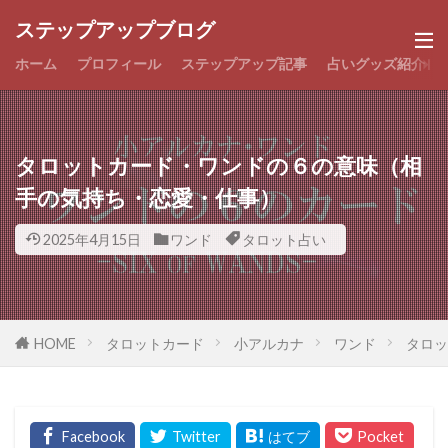
ステップアップブログ
ホーム
プロフィール
ステップアップ記事
占いグッズ紹介
タロットカード・ワンドの６の意味（相
手の気持ち・恋愛・仕事）
2025年4月15日
ワンド
タロット占い
HOME
タロットカード
小アルカナ
ワンド
タロッ