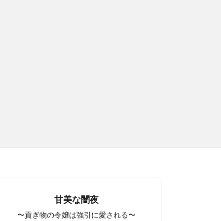
甘美な闇夜
〜貢ぎ物の令嬢は強引に愛される〜