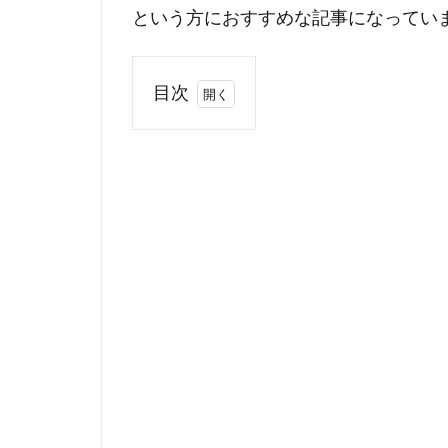
という方におすすめな記事になってい
目次
1
ブ
ロ
グ
を
６
ヶ
月
や
っ
て
み
た
結