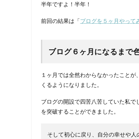
半年ですよ！半年！
1.3
ブロ
グ６
前回の結果は「
ブログを５ヶ月やって
ヶ月
のア
クセ
ス数
ブログ６ヶ月になるまで
は？
1.4
１ヶ月では全然わからなかったことが
ブロ
グ６
くるようになりました。
ヶ月
のド
ブログの開設で四苦八苦していた私でし
メイ
ンパ
を突破することができました。
ワー
は？
そして初心に戻り、自分の幸せや人
1.5