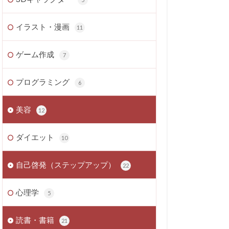
イラスト・漫画
11
ゲーム作成
7
プログラミング
6
美容
12
ダイエット
10
自己啓発（ステップアップ）
22
心理学
5
読書・書籍
21