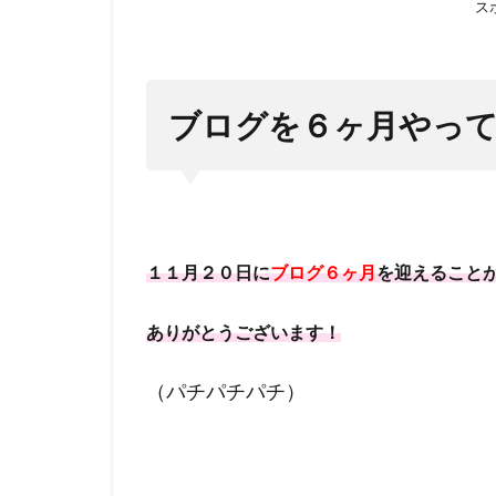
果
ス
1.1
ブロ
グ６
ブログを６ヶ月やっ
ヶ月
にな
るま
で
色々
考え
１１月２０日に
ブログ６ヶ月
を迎えること
た
1.2
ありがとうございます！
ブロ
グ６
（パチパチパチ）
ヶ月
の収
益
は？