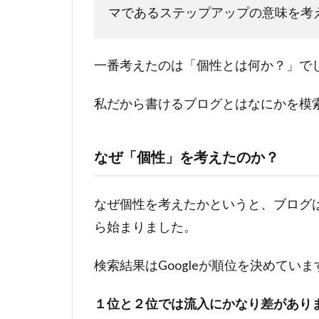
マであるステップアップの意味を考
ブロ
グ６
ヶ月
の投
一番考えたのは「個性とは何か？」で
稿数
は？
私だから書けるブログとはなにかを模
2
ブ
なぜ「個性」を考えたのか？
ロ
グ
を
なぜ個性を考えたかというと、ブログ
６
ヶ
ら始まりました。
月
や
検索結果はGoogleが順位を決めていま
っ
て
１位と２位では流入にかなり差があり
み