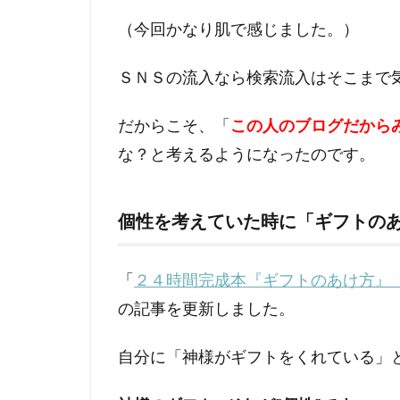
た
結
（今回かなり肌で感じました。）
果
の
ＳＮＳの流入なら検索流入はそこまで
ま
と
め
だからこそ、「
この人のブログだから
な？と考えるようになったのです。
個性を考えていた時に「ギフトの
「
２４時間完成本『ギフトのあけ方』
の記事を更新しました。
自分に「神様がギフトをくれている」