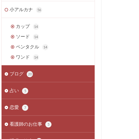
小アルカナ
56
カップ
14
ソード
14
ペンタクル
14
ワンド
14
ブログ
20
占い
5
恋愛
7
看護師のお仕事
5