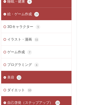
睡眠・健康
4
絵・ゲーム作成
29
3Dキャラクター
5
イラスト・漫画
11
ゲーム作成
7
プログラミング
6
美容
12
ダイエット
10
自己啓発（ステップアップ）
22