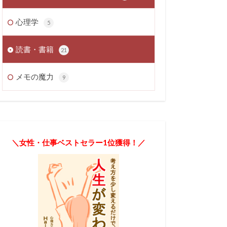
心理学
5
読書・書籍
21
メモの魔力
9
＼女性・仕事ベストセラー1位獲得！／