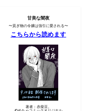
甘美な闇夜
〜貢ぎ物の令嬢は強引に愛される〜
こちらから読めます
著者：赤柴豆。
©︎めちゃコミックオリジナル