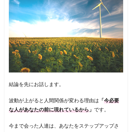
を上
げる
には
どう
した
らい
い
の？
1.4
波動
を上
げる
と素
結論を先にお話します。
晴ら
しい
波動が上がると人間関係が変わる理由は
「
今必要
人間
関係
な人があなたの前に現れているから
」
です。
にな
る
今まで会った人達は、あなたをステップアップさ
2