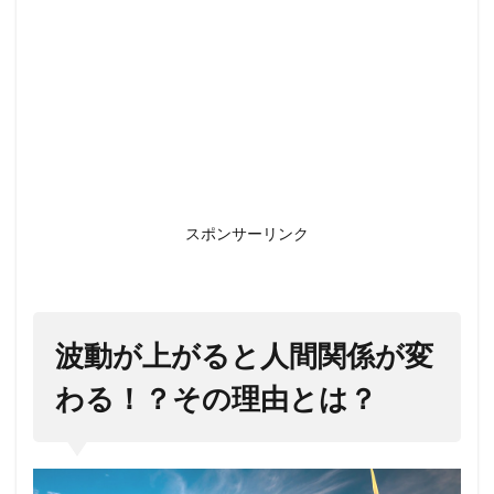
由と
は？
1.1
波動
って
何？
1.2
なぜ
波動
スポンサーリンク
が上
がる
と人
間関
係が
波動が上がると人間関係が変
変化
わる！？その理由とは？
する
の？
1.3
波動