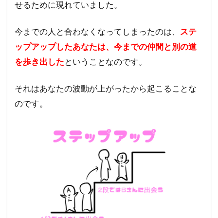
せるために現れていました。
波動
が上
がる
今までの人と合わなくなってしまったのは、
ステ
と人
ップアップしたあなたは、今までの仲間と別の道
間関
係が
を歩き出した
ということなのです。
変わ
る・
それはあなたの波動が上がったから起こることな
まと
め
のです。