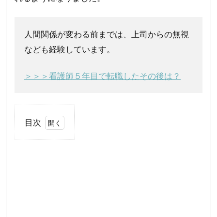
人間関係が変わる前までは、上司からの無視
なども経験しています。
＞＞＞看護師５年目で転職したその後は？
目次
1
波
動が上
がると
人間関
係が変
わ
る！？
その理