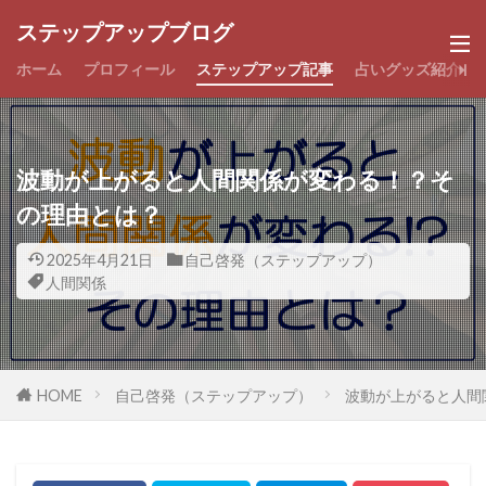
ステップアップブログ
ホーム
プロフィール
ステップアップ記事
占いグッズ紹介
波動が上がると人間関係が変わる！？そ
の理由とは？
2025年4月21日
自己啓発（ステップアップ）
人間関係
HOME
自己啓発（ステップアップ）
波動が上がると人間