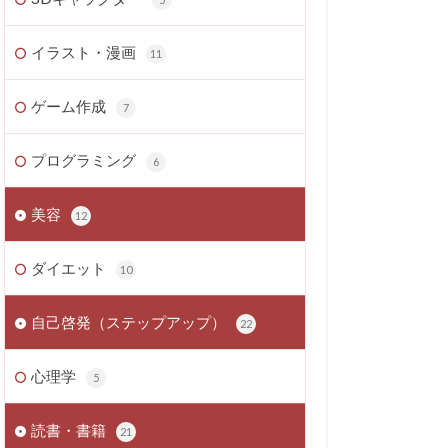
イラスト・漫画
11
ゲーム作成
7
プログラミング
6
美容
12
ダイエット
10
自己啓発（ステップアップ）
22
心理学
5
読書・書籍
21