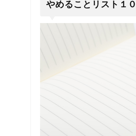
やめることリスト１
０
2
やめ
るこ
とリ
スト
１０
０を
実際
に書
いて
み
る。
まと
め