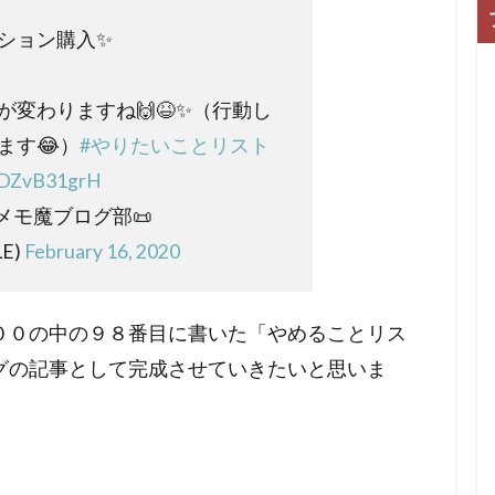
ション購入✨
が変わりますね🙌😆✨（行動し
ます😂）
#やりたいことリスト
/QDZvB31grH
@メモ魔ブログ部📜
E)
February 16, 2020
００の中の９８番目に書いた「やめることリス
グの記事として完成させていきたいと思いま