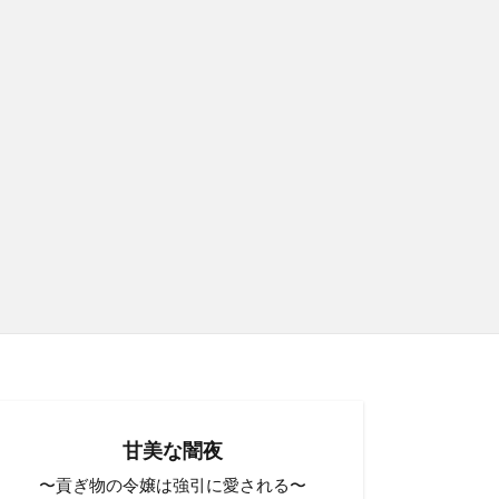
甘美な闇夜
〜貢ぎ物の令嬢は強引に愛される〜