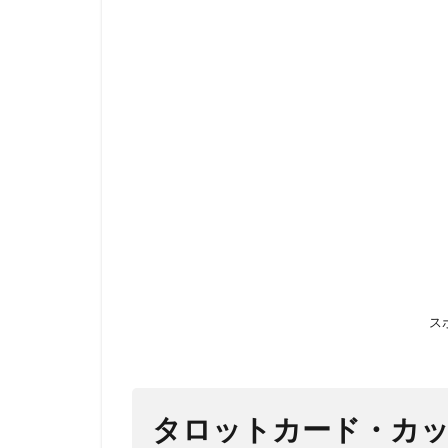
タロ
ット
カー
ド・
カッ
プの
３の
意味
1.1
カッ
プの
３の
数字
ス
の意
味
1.2
カッ
タロットカード・カ
プの