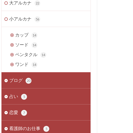
大アルカナ
22
小アルカナ
56
カップ
14
ソード
14
ペンタクル
14
ワンド
14
ブログ
20
占い
5
恋愛
7
看護師のお仕事
5