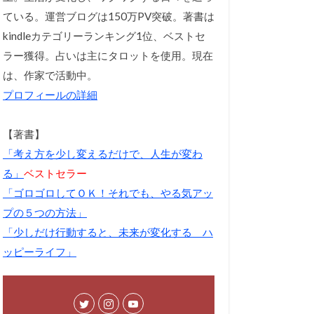
ている。運営ブログは150万PV突破。著書は
kindleカテゴリーランキング1位、ベストセ
ラー獲得。占いは主にタロットを使用。現在
は、作家で活動中。
プロフィールの詳細
【著書】
「考え方を少し変えるだけで、人生が変わ
る」
ベストセラー
「ゴロゴロしてＯＫ！それでも、やる気アッ
プの５つの方法」
「少しだけ行動すると、未来が変化する ハ
ッピーライフ」