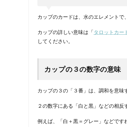
３の
キー
カップのカードは、水のエレメントで
ワー
ド：
祝
カップの詳しい意味は「
タロットカー
福・
してください。
喜び
2
【カ
カップの３の数字の意味
ップ
の
３】
相手
カップの３の「３番」は、調和を意味
の気
持
２の数字にある「白と黒」などの相反
ち・
恋
愛・
例えば、「白＋黒＝グレー」などです