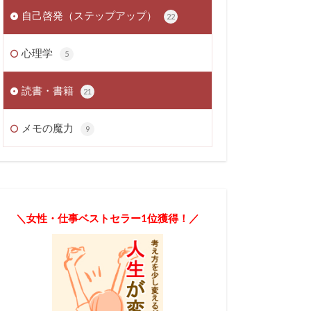
自己啓発（ステップアップ）
22
心理学
5
読書・書籍
21
メモの魔力
9
＼女性・仕事ベストセラー1位獲得！／