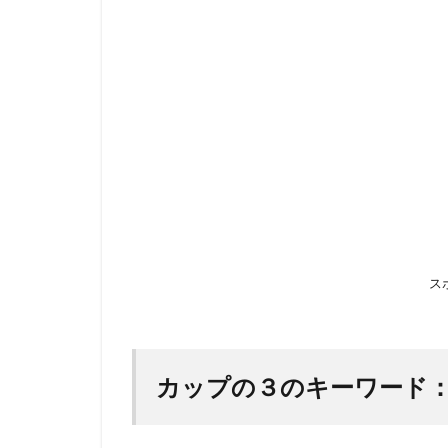
プ
の
３
の
カ
ー
ド
を
も
っ
と
考
ス
え
る
3.1
カッ
カップの３のキーワード
プの
３：