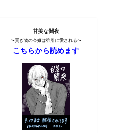
甘美な闇夜
〜貢ぎ物の令嬢は強引に愛される〜
こちらから読めます