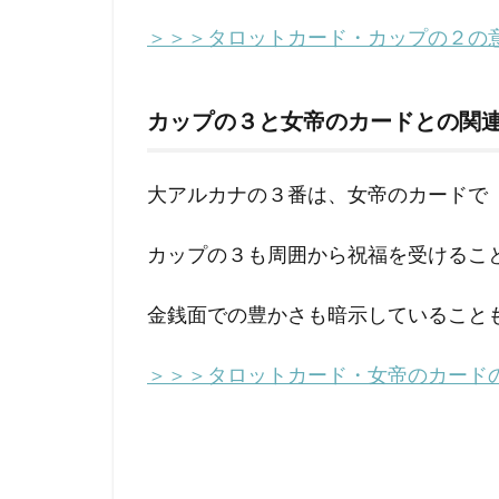
仕事
＞＞＞タロットカード・カップの２の
2.1
カッ
プの
カップの３と女帝のカードとの関
３ 正
位置
の意
大アルカナの３番は、女帝のカードで
味
2.2
カップの３も周囲から祝福を受けるこ
カッ
プの
金銭面での豊かさも暗示していること
３ 逆
位置
の意
＞＞＞タロットカード・女帝のカード
味
3
カ
ッ